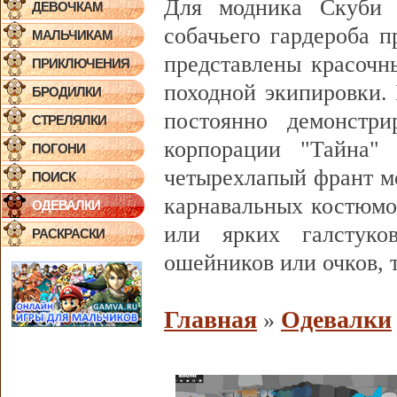
Для модника Скуби Д
ДЕВОЧКАМ
собачьего гардероба п
МАЛЬЧИКАМ
представлены красочн
ПРИКЛЮЧЕНИЯ
походной экипировки.
БРОДИЛКИ
постоянно демонстри
СТРЕЛЯЛКИ
корпорации "Тайна" 
ПОГОНИ
четырехлапый франт м
ПОИСК
карнавальных костюмо
ОДЕВАЛКИ
или ярких галстуко
РАСКРАСКИ
ошейников или очков, т
Главная
Одевалки
»